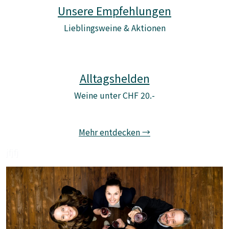
Unsere Empfehlungen
Lieblingsweine & Aktionen
Al
ltagshelden
Weine unter CHF 20.-
Mehr entdecken →
jfjfj